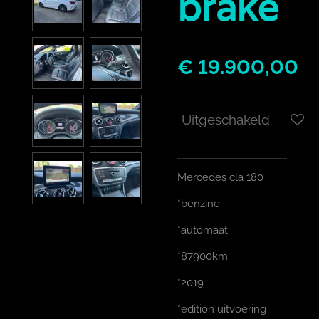
brake
€ 19.900,00
Uitgeschakeld
Mercedes cla 180
*benzine
*automaat
*87900km
*2019
*edition uitvoering